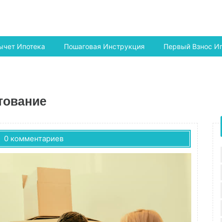
ычет Ипотека
Пошаговая Инструкция
Первый Взнос И
тование
0 комментариев