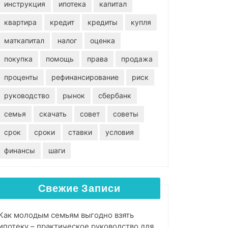
инструкция
ипотека
капитал
квартира
кредит
кредиты
купля
маткапитал
налог
оценка
покупка
помощь
права
продажа
проценты
рефинансирование
риск
руководство
рынок
сбербанк
семья
скачать
совет
советы
срок
сроки
ставки
условия
финансы
шаги
Свежие Записи
Как молодым семьям выгодно взять
ипотеку – практическое руководство для