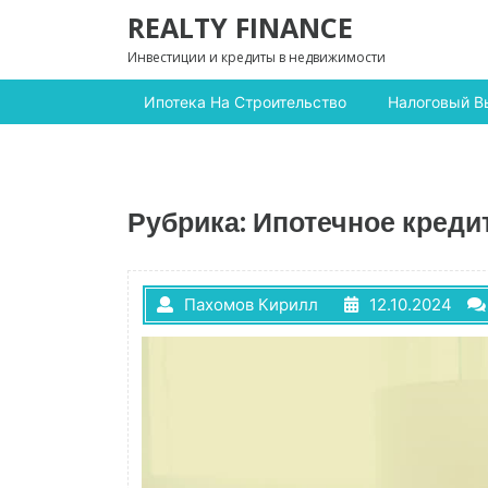
Перейти к содержимому
REALTY FINANCE
Инвестиции и кредиты в недвижимости
Ипотека На Строительство
Налоговый В
Рубрика:
Ипотечное креди
Пахомов Кирилл
12.10.2024