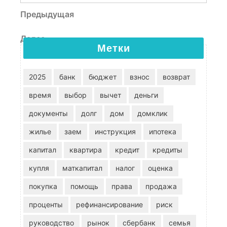
Навигация по записям
Предыдущая запись
Предыдущая
Следующая запись
Далее
Метки
2025
банк
бюджет
взнос
возврат
время
выбор
вычет
деньги
документы
долг
дом
домклик
жилье
заем
инструкция
ипотека
капитал
квартира
кредит
кредиты
купля
маткапитал
налог
оценка
покупка
помощь
права
продажа
проценты
рефинансирование
риск
руководство
рынок
сбербанк
семья