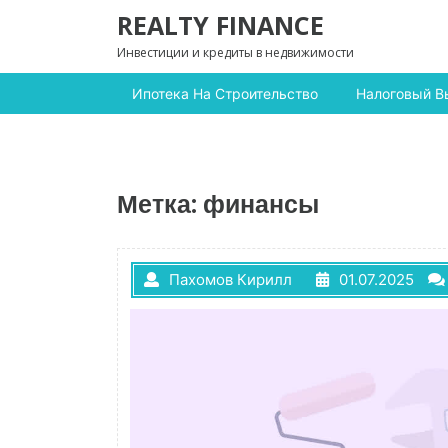
Перейти к содержимому
REALTY FINANCE
Инвестиции и кредиты в недвижимости
Ипотека На Строительство
Налоговый В
Метка:
финансы
Пахомов Кирилл
01.07.2025