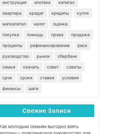
инструкция
ипотека
капитал
квартира
кредит
кредиты
купля
маткапитал
налог
оценка
покупка
помощь
права
продажа
проценты
рефинансирование
риск
руководство
рынок
сбербанк
семья
скачать
совет
советы
срок
сроки
ставки
условия
финансы
шаги
Свежие Записи
Как молодым семьям выгодно взять
ипотеку – практическое руководство для