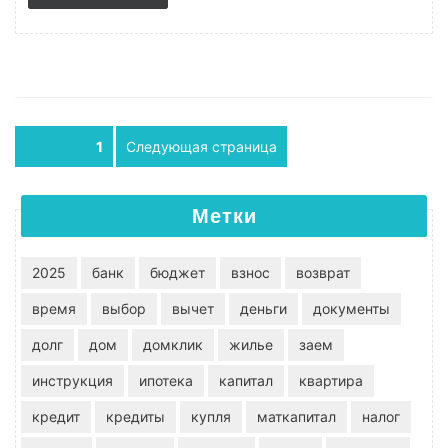
Пагинация записей
Страница
1
Следующая страница
Метки
2025
банк
бюджет
взнос
возврат
время
выбор
вычет
деньги
документы
долг
дом
домклик
жилье
заем
инструкция
ипотека
капитал
квартира
кредит
кредиты
купля
маткапитал
налог