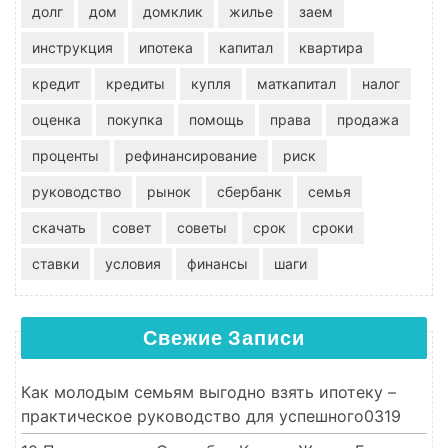
долг
дом
домклик
жилье
заем
инструкция
ипотека
капитал
квартира
кредит
кредиты
купля
маткапитал
налог
оценка
покупка
помощь
права
продажа
проценты
рефинансирование
риск
руководство
рынок
сбербанк
семья
скачать
совет
советы
срок
сроки
ставки
условия
финансы
шаги
Свежие Записи
Как молодым семьям выгодно взять ипотеку –
практическое руководство для успешного0319