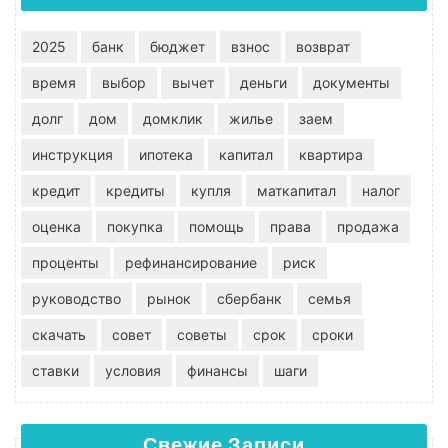
2025
банк
бюджет
взнос
возврат
время
выбор
вычет
деньги
документы
долг
дом
домклик
жилье
заем
инструкция
ипотека
капитал
квартира
кредит
кредиты
купля
маткапитал
налог
оценка
покупка
помощь
права
продажа
проценты
рефинансирование
риск
руководство
рынок
сбербанк
семья
скачать
совет
советы
срок
сроки
ставки
условия
финансы
шаги
Свежие Записи