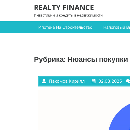
Перейти к содержимому
REALTY FINANCE
Инвестиции и кредиты в недвижимости
Ипотека На Строительство
Налоговый В
Рубрика:
Нюансы покупки
Пахомов Кирилл
02.03.2025