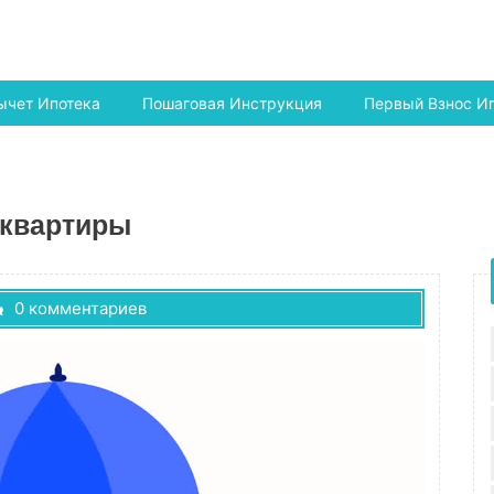
ычет Ипотека
Пошаговая Инструкция
Первый Взнос И
 квартиры
0 комментариев