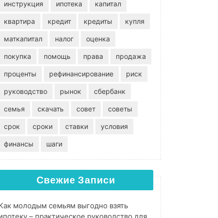
инструкция
ипотека
капитал
квартира
кредит
кредиты
купля
маткапитал
налог
оценка
покупка
помощь
права
продажа
проценты
рефинансирование
риск
руководство
рынок
сбербанк
семья
скачать
совет
советы
срок
сроки
ставки
условия
финансы
шаги
Свежие Записи
Как молодым семьям выгодно взять
ипотеку – практическое руководство для