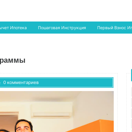
ычет Ипотека
Пошаговая Инструкция
Первый Взнос И
граммы
0 комментариев