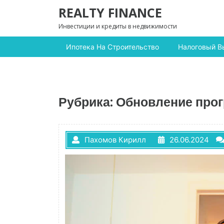
Перейти к содержимому
REALTY FINANCE
Инвестиции и кредиты в недвижимости
Ипотека На Строительство
Налоговый В
Рубрика:
Обновление про
Пахомов Кирилл
26.06.2024