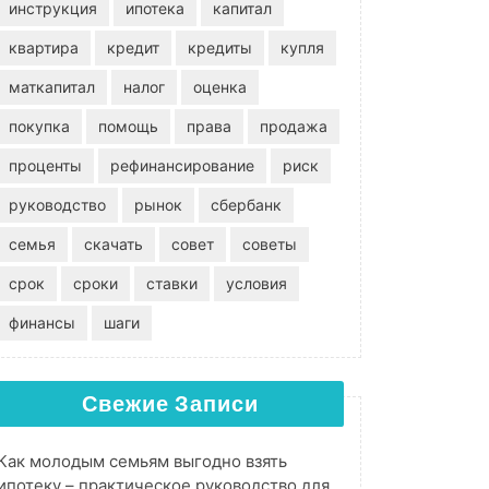
инструкция
ипотека
капитал
квартира
кредит
кредиты
купля
маткапитал
налог
оценка
покупка
помощь
права
продажа
проценты
рефинансирование
риск
руководство
рынок
сбербанк
семья
скачать
совет
советы
срок
сроки
ставки
условия
финансы
шаги
Свежие Записи
Как молодым семьям выгодно взять
ипотеку – практическое руководство для