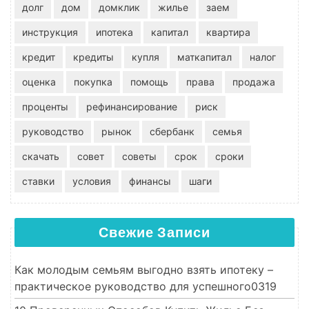
долг
дом
домклик
жилье
заем
инструкция
ипотека
капитал
квартира
кредит
кредиты
купля
маткапитал
налог
оценка
покупка
помощь
права
продажа
проценты
рефинансирование
риск
руководство
рынок
сбербанк
семья
скачать
совет
советы
срок
сроки
ставки
условия
финансы
шаги
Свежие Записи
Как молодым семьям выгодно взять ипотеку –
практическое руководство для успешного0319