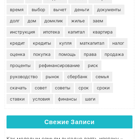
время
выбор
вычет
деньги
документы
долг
дом
домклик
жилье
заем
инструкция
ипотека
капитал
квартира
кредит
кредиты
купля
маткапитал
налог
оценка
покупка
помощь
права
продажа
проценты
рефинансирование
риск
руководство
рынок
сбербанк
семья
скачать
совет
советы
срок
сроки
ставки
условия
финансы
шаги
Свежие Записи
Как молодым семьям выгодно взять ипотеку –