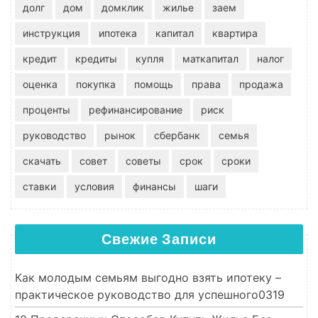
долг
дом
домклик
жилье
заем
инструкция
ипотека
капитал
квартира
кредит
кредиты
купля
маткапитал
налог
оценка
покупка
помощь
права
продажа
проценты
рефинансирование
риск
руководство
рынок
сбербанк
семья
скачать
совет
советы
срок
сроки
ставки
условия
финансы
шаги
Свежие Записи
Как молодым семьям выгодно взять ипотеку –
практическое руководство для успешного0319