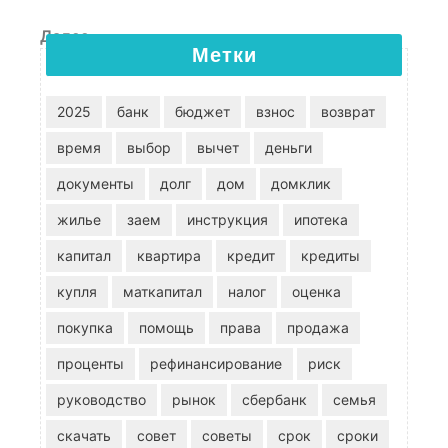
Следующая запись
Далее
Метки
2025
банк
бюджет
взнос
возврат
время
выбор
вычет
деньги
документы
долг
дом
домклик
жилье
заем
инструкция
ипотека
капитал
квартира
кредит
кредиты
купля
маткапитал
налог
оценка
покупка
помощь
права
продажа
проценты
рефинансирование
риск
руководство
рынок
сбербанк
семья
скачать
совет
советы
срок
сроки