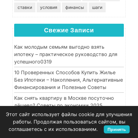
ставки
условия
финансы
шаги
Свежие Записи
Как молодым семьям выгодно взять
ипотеку – практическое руководство для
успешного0319
10 Проверенных Способов Купить Жилье
Без Ипотеки – Накопления, Альтернативные
Финансирования и Полезные Советы
Как снять квартиру в Москве посуточно
дёшево? Советы по экономии 2025
Этот сайт использует файлы cookie для улучшения
Как оформить налоговый вычет за покупку
работы. Продолжая пользоваться сайтом, вы
квартиры в ипотеку – полное руководство
соглашаетесь с их использованием.
Принять
и необходимые документы