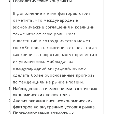
Геополитические конфликты
В дополнение к этим факторам стоит
отметить, что международные
экономические соглашения и коалиции
также играют свою роль. Рост
инвестиций и сотрудничества может
способствовать снижению ставок, тогда
как кризисы, напротив, могут привести к
их увеличению. Наблюдая за
международной ситуацией, можно
сделать более обоснованные прогнозы
по тенденциям на рынке ипотеки.
Наблюдение за изменениями в ключевых
экономических показателях.
Анализ влияния внешнеэкономических
факторов на внутренние условия рынка.
Прогнозирование возможных