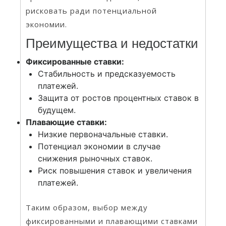
рисковать ради потенциальной
экономии.
Преимущества и недостатки
Фиксированные ставки:
Стабильность и предсказуемость
платежей.
Защита от ростов процентных ставок в
будущем.
Плавающие ставки:
Низкие первоначальные ставки.
Потенциал экономии в случае
снижения рыночных ставок.
Риск повышения ставок и увеличения
платежей.
Таким образом, выбор между
фиксированными и плавающими ставками