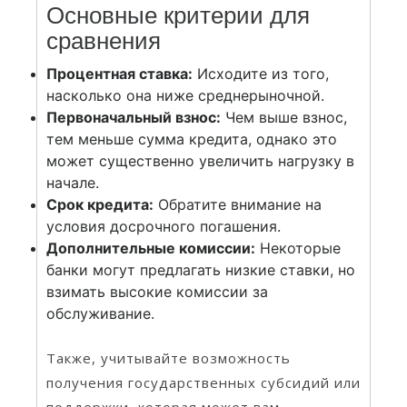
Основные критерии для
сравнения
Процентная ставка:
Исходите из того,
насколько она ниже среднерыночной.
Первоначальный взнос:
Чем выше взнос,
тем меньше сумма кредита, однако это
может существенно увеличить нагрузку в
начале.
Срок кредита:
Обратите внимание на
условия досрочного погашения.
Дополнительные комиссии:
Некоторые
банки могут предлагать низкие ставки, но
взимать высокие комиссии за
обслуживание.
Также, учитывайте возможность
получения государственных субсидий или
поддержки, которая может вам