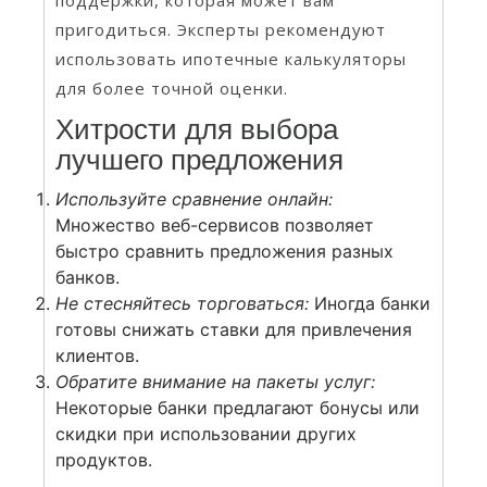
пригодиться. Эксперты рекомендуют
использовать ипотечные калькуляторы
для более точной оценки.
Хитрости для выбора
лучшего предложения
Используйте сравнение онлайн:
Множество веб-сервисов позволяет
быстро сравнить предложения разных
банков.
Не стесняйтесь торговаться:
Иногда банки
готовы снижать ставки для привлечения
клиентов.
Обратите внимание на пакеты услуг:
Некоторые банки предлагают бонусы или
скидки при использовании других
продуктов.