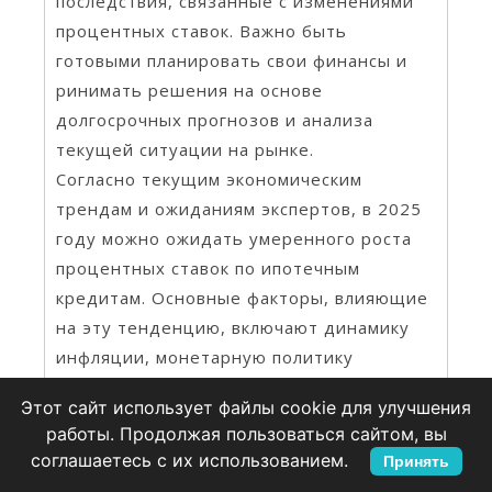
последствия, связанные с изменениями
процентных ставок. Важно быть
готовыми планировать свои финансы и
ринимать решения на основе
долгосрочных прогнозов и анализа
текущей ситуации на рынке.
Согласно текущим экономическим
трендам и ожиданиям экспертов, в 2025
году можно ожидать умеренного роста
процентных ставок по ипотечным
кредитам. Основные факторы, влияющие
на эту тенденцию, включают динамику
инфляции, монетарную политику
центральных банков и состояние
Этот сайт использует файлы cookie для улучшения
экономики в целом. С одной стороны,
работы. Продолжая пользоваться сайтом, вы
если инфляция продолжит оставаться на
соглашаетесь с их использованием.
Принять
высоком уровне, регулирующие органы