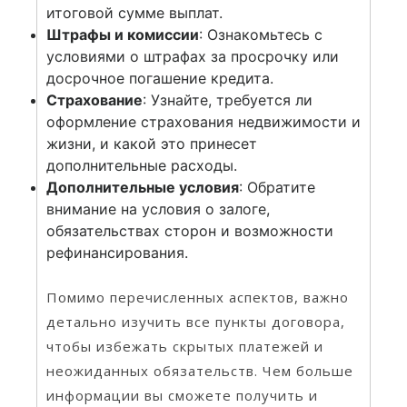
итоговой сумме выплат.
Штрафы и комиссии
: Ознакомьтесь с
условиями о штрафах за просрочку или
досрочное погашение кредита.
Страхование
: Узнайте, требуется ли
оформление страхования недвижимости и
жизни, и какой это принесет
дополнительные расходы.
Дополнительные условия
: Обратите
внимание на условия о залоге,
обязательствах сторон и возможности
рефинансирования.
Помимо перечисленных аспектов, важно
детально изучить все пункты договора,
чтобы избежать скрытых платежей и
неожиданных обязательств. Чем больше
информации вы сможете получить и