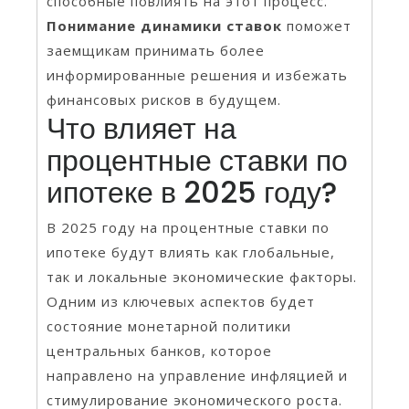
способные повлиять на этот процесс.
Понимание динамики ставок
поможет
заемщикам принимать более
информированные решения и избежать
финансовых рисков в будущем.
Что влияет на
процентные ставки по
ипотеке в 2025 году?
В 2025 году на процентные ставки по
ипотеке будут влиять как глобальные,
так и локальные экономические факторы.
Одним из ключевых аспектов будет
состояние монетарной политики
центральных банков, которое
направлено на управление инфляцией и
стимулирование экономического роста.