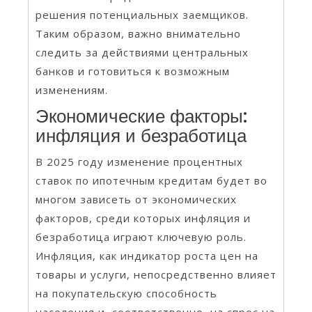
решения потенциальных заемщиков.
Таким образом, важно внимательно
следить за действиями центральных
банков и готовиться к возможным
изменениям.
Экономические факторы:
инфляция и безработица
В 2025 году изменение процентных
ставок по ипотечным кредитам будет во
многом зависеть от экономических
факторов, среди которых инфляция и
безработица играют ключевую роль.
Инфляция, как индикатор роста цен на
товары и услуги, непосредственно влияет
на покупательскую способность
населения и, соответственно, на спрос на