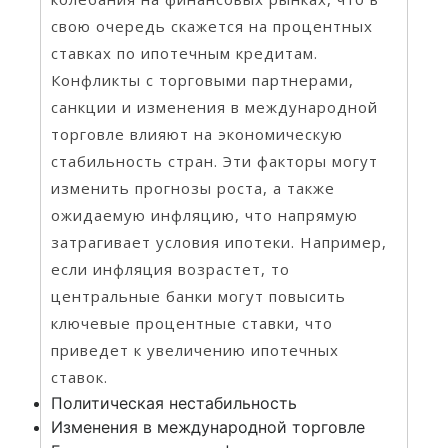
свою очередь скажется на процентных
ставках по ипотечным кредитам.
Конфликты с торговыми партнерами,
санкции и изменения в международной
торговле влияют на экономическую
стабильность стран. Эти факторы могут
изменить прогнозы роста, а также
ожидаемую инфляцию, что напрямую
затрагивает условия ипотеки. Например,
если инфляция возрастет, то
центральные банки могут повысить
ключевые процентные ставки, что
приведет к увеличению ипотечных
ставок.
Политическая нестабильность
Изменения в международной торговле