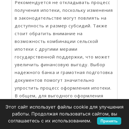
Рекомендуется не откладывать процесс
получения ипотеки, поскольку изменения
в законодательстве могут повлиять на
доступность и размер субсидий. Также
стоит обратить внимание на
возможность комбинации сельской
ипотеки с другими мерами
государственной поддержки, что может
увеличить финансовую выгоду. Выбор
надежного банка и грамотная подготовка
документов помогут значительно
упростить процесс оформления ипотеки.
В общем, для выгодного оформления
сельской ипотеки в 2025 году важно быть
Этот сайт использует файлы cookie для улучшения
в курсе обновлений, своевременно
работы. Продолжая пользоваться сайтом, вы
обращаться за консультациями и активно
соглашаетесь с их использованием.
Принять
использовать доступные ресурсы